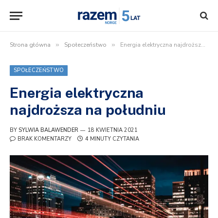
Strona główna
»
Społeczeństwo
»
Energia elektryczna najdroższa na południu
SPOŁECZEŃSTWO
Energia elektryczna
najdroższa na południu
BY
SYLWIA BALAWENDER
18 KWIETNIA 2021
BRAK KOMENTARZY
4 MINUTY CZYTANIA