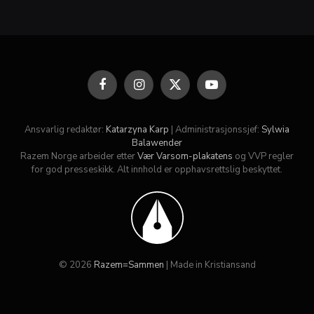
Facebook
Instagram
X
YouTube
(Twitter)
Ansvarlig redaktør:
Katarzyna Karp
| Administrasjonssjef:
Sylwia
Balawender
Razem Norge arbeider etter
Vær Varsom-plakatens
og VVP regler
for god presseskikk. Alt innhold er opphavsrettslig beskyttet.
© 2026
Razem=Sammen
| Made in Kristiansand