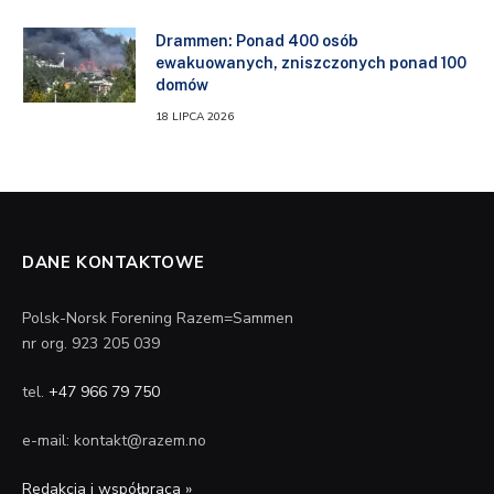
Drammen: Ponad 400 osób
ewakuowanych, zniszczonych ponad 100
domów
18 LIPCA 2026
DANE KONTAKTOWE
Polsk-Norsk Forening Razem=Sammen
nr org. 923 205 039
tel.
+47 966 79 750
e-mail: kontakt@razem.no
Redakcja i współpraca »