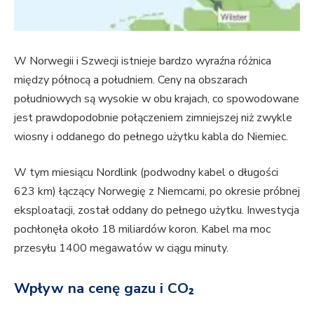
W Norwegii i Szwecji istnieje bardzo wyraźna różnica
między północą a południem. Ceny na obszarach
południowych są wysokie w obu krajach, co spowodowane
jest prawdopodobnie połączeniem zimniejszej niż zwykle
wiosny i oddanego do pełnego użytku kabla do Niemiec.
W tym miesiącu Nordlink (podwodny kabel o długości
623 km) łączący Norwegię z Niemcami, po okresie próbnej
eksploatacji, został oddany do pełnego użytku. Inwestycja
pochłonęła około 18 miliardów koron. Kabel ma moc
przesyłu 1400 megawatów w ciągu minuty.
Wpływ na cenę gazu i CO₂