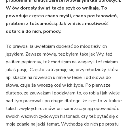
problemami kiedyś zarezerwowanymi dla dorosłych.
W ów dorosły świat także szybko wnikają. To
powoduje często chaos myśli, chaos postanowień,
problem z tożsamością. Jak widzisz możliwość
dotarcia do nich, pomocy.
To prawda. Ja uwielbiam docierać do młodzieży ich
językiem. Zawsze mówię, też byłam taka jak Wy, też
paliłam papierosy, też chodziłam na wagary i też miałam
jakąś pasję. Często zatrzymuję się przy młodzieży, która
np. skacze na rowerach u mnie w lesie, i od słowa do
słowa, czuje że wnoszę coś w ich życie. Po pierwsze
dlatego, że zauważam i podziwiam to, co robią i jak wiele
nad tym pracowali, po drugie dlatego, że często w trakcie
takich zwykłych rozmów, oni sami zaczynają opowiadać o
swoich ważnych życiowych historiach, czy też pytać się o
moje zdanie na jakiś temat. Wychodzę do nich po prostu