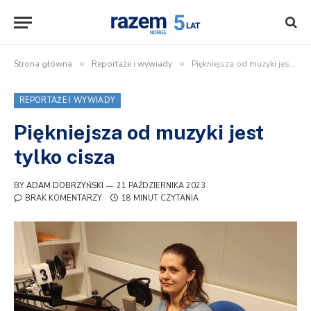
Strona główna
»
Reportaże i wywiady
»
Piękniejsza od muzyki jest tylko cisza
REPORTAŻE I WYWIADY
Piękniejsza od muzyki jest
tylko cisza
BY
ADAM DOBRZYŃSKI
21 PAŹDZIERNIKA 2023
BRAK KOMENTARZY
18 MINUT CZYTANIA