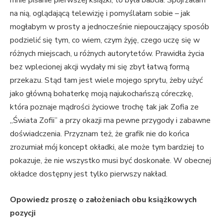
mnie pisanie pierwszej książki, to była babcia. Spojrzałam
na nią, oglądającą telewizję i pomyślałam sobie – jak
mogłabym w prosty a jednocześnie niepouczający sposób
podzielić się tym, co wiem, czym żyję, czego uczę się w
różnych miejscach, u różnych autorytetów. Prawidła życia
bez wplecionej akcji wydały mi się zbyt łatwą formą
przekazu. Stąd tam jest wiele mojego sprytu, żeby użyć
jako główną bohaterkę moją najukochańszą córeczkę,
która poznaje mądrości życiowe trochę tak jak Zofia ze
„Świata Zofii” a przy okazji ma pewne przygody i zabawne
doświadczenia. Przyznam też, że grafik nie do końca
zrozumiał mój koncept okładki, ale może tym bardziej to
pokazuje, że nie wszystko musi być doskonałe. W obecnej
okładce dostępny jest tylko pierwszy nakład.
Opowiedz proszę o założeniach obu książkowych
pozycji