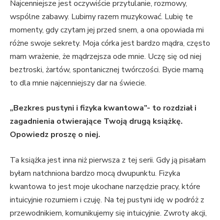
Najcenniejsze jest oczywiście przytulanie, rozmowy,
wspólne zabawy. Lubimy razem muzykować. Lubię te
momenty, gdy czytam jej przed snem, a ona opowiada mi
różne swoje sekrety. Moja córka jest bardzo mądra, często
mam wrażenie, że mądrzejsza ode mnie. Uczę się od niej
beztroski, żartów, spontanicznej twórczości. Bycie mamą
to dla mnie najcenniejszy dar na świecie.
„Bezkres pustyni i fizyka kwantowa”- to rozdział i
zagadnienia otwierające Twoją drugą książkę.
Opowiedz proszę o niej.
Ta książka jest inna niż pierwsza z tej serii. Gdy ją pisałam
byłam natchniona bardzo mocą dwupunktu. Fizyka
kwantowa to jest moje ukochane narzędzie pracy, które
intuicyjnie rozumiem i czuję. Na tej pustyni idę w podróż z
przewodnikiem, komunikujemy się intuicyjnie. Zwroty akcji,