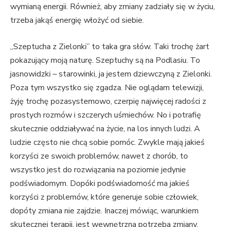
wymianą energii. Również, aby zmiany zadziały się w życiu,
trzeba jakąś energię włożyć od siebie.
„Szeptucha z Zielonki” to taka gra słów. Taki trochę żart
pokazujący moją naturę. Szeptuchy są na Podlasiu. To
jasnowidzki – starowinki, ja jestem dziewczyną z Zielonki.
Poza tym wszystko się zgadza. Nie oglądam telewizji,
żyję trochę pozasystemowo, czerpię najwięcej radości z
prostych rozmów i szczerych uśmiechów. No i potrafię
skutecznie oddziaływać na życie, na los innych ludzi. A
ludzie często nie chcą sobie pomóc. Zwykle mają jakieś
korzyści ze swoich problemów, nawet z chorób, to
wszystko jest do rozwiązania na poziomie jedynie
podświadomym. Dopóki podświadomość ma jakieś
korzyści z problemów, które generuje sobie człowiek,
dopóty zmiana nie zajdzie. Inaczej mówiąc, warunkiem
skutecznej terapii, jest wewnętrzna potrzeba zmiany.