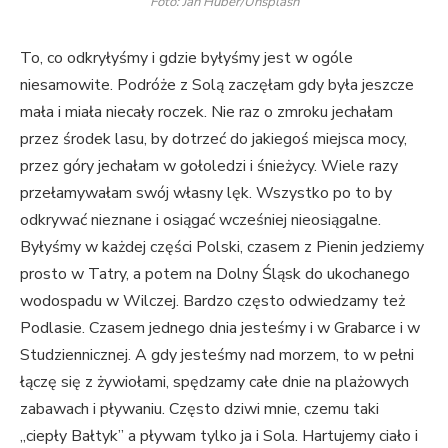
Foto: Jan Huber/Unsplash
To, co odkryłyśmy i gdzie byłyśmy jest w ogóle
niesamowite. Podróże z Solą zaczęłam gdy była jeszcze
mała i miała niecały roczek. Nie raz o zmroku jechałam
przez środek lasu, by dotrzeć do jakiegoś miejsca mocy,
przez góry jechałam w gołoledzi i śnieżycy. Wiele razy
przełamywałam swój własny lęk. Wszystko po to by
odkrywać nieznane i osiągać wcześniej nieosiągalne.
Byłyśmy w każdej części Polski, czasem z Pienin jedziemy
prosto w Tatry, a potem na Dolny Śląsk do ukochanego
wodospadu w Wilczej. Bardzo często odwiedzamy też
Podlasie. Czasem jednego dnia jesteśmy i w Grabarce i w
Studziennicznej. A gdy jesteśmy nad morzem, to w pełni
łączę się z żywiołami, spędzamy całe dnie na plażowych
zabawach i pływaniu. Często dziwi mnie, czemu taki
„ciepły Bałtyk” a pływam tylko ja i Sola. Hartujemy ciało i