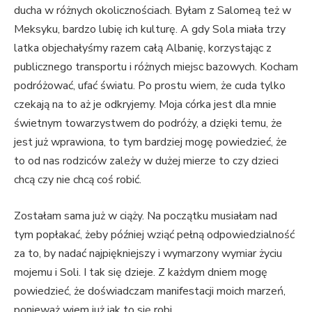
ducha w różnych okolicznościach. Byłam z Salomeą też w
Meksyku, bardzo lubię ich kulturę. A gdy Sola miała trzy
latka objechałyśmy razem całą Albanię, korzystając z
publicznego transportu i różnych miejsc bazowych. Kocham
podróżować, ufać światu. Po prostu wiem, że cuda tylko
czekają na to aż je odkryjemy. Moja córka jest dla mnie
świetnym towarzystwem do podróży, a dzięki temu, że
jest już wprawiona, to tym bardziej mogę powiedzieć, że
to od nas rodziców zależy w dużej mierze to czy dzieci
chcą czy nie chcą coś robić.
Zostałam sama już w ciąży. Na początku musiałam nad
tym popłakać, żeby później wziąć pełną odpowiedzialność
za to, by nadać najpiękniejszy i wymarzony wymiar życiu
mojemu i Soli. I tak się dzieje. Z każdym dniem mogę
powiedzieć, że doświadczam manifestacji moich marzeń,
ponieważ wiem już jak to się robi.