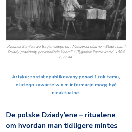
Rysunek Stanisława Bagieńskiego pt. „Wieczerza ofiarna – Staury ham!
Dziady, pradziady, przychodźcie k’nam!” / „Tygodnik Ilustrowany”, 1904
r., nr 44.
Artykuł został opublikowany ponad 1 rok temu,
dlatego zawarte w nim informacje mogą być
nieaktualne.
De polske Dziady’ene – ritualene
om hvordan man tidligere mintes