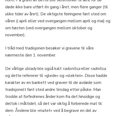
døde ikke bare utført én gang i året, men flere ganger (til
ulike tider av året). De viktigste feiringene fant sted om
våren (i april eller ved overgangen mellom april og mai) og
om høsten (ved overgangen mellom oktober og
november).
I tråd med tradisjonen besøker vi gravene til våre
nærmeste den 1. november.
De vårlige
dziady
ble også kalt
radonitsa
eller
radnitsa
,
og dette refererer til «glede» og «slekten». Disse hadde
karakter av en bankett ved graven til de avdøde som
tradisjonelt fant sted andre tirsdag etter påske. Man
trodde at forfedrenes ånder kom fra det hinsidige og
deltok i måltidet, så det var viktig å forberede mat til
dem. Åndene ble «matet» ved å begrave en del av