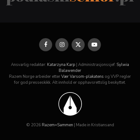
Facebook
Instagram
X
YouTube
(Twitter)
Ansvarlig redaktør:
Katarzyna Karp
| Administrasjonssjef:
Sylwia
Balawender
Razem Norge arbeider etter
Vær Varsom-plakatens
og VVP regler
for god presseskikk. Alt innhold er opphavsrettslig beskyttet.
© 2026
Razem=Sammen
| Made in Kristiansand