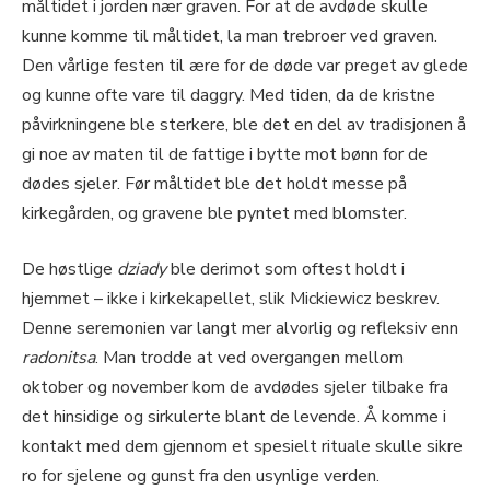
måltidet i jorden nær graven. For at de avdøde skulle
kunne komme til måltidet, la man trebroer ved graven.
Den vårlige festen til ære for de døde var preget av glede
og kunne ofte vare til daggry. Med tiden, da de kristne
påvirkningene ble sterkere, ble det en del av tradisjonen å
gi noe av maten til de fattige i bytte mot bønn for de
dødes sjeler. Før måltidet ble det holdt messe på
kirkegården, og gravene ble pyntet med blomster.
De høstlige
dziady
ble derimot som oftest holdt i
hjemmet – ikke i kirkekapellet, slik Mickiewicz beskrev.
Denne seremonien var langt mer alvorlig og refleksiv enn
radonitsa
. Man trodde at ved overgangen mellom
oktober og november kom de avdødes sjeler tilbake fra
det hinsidige og sirkulerte blant de levende. Å komme i
kontakt med dem gjennom et spesielt rituale skulle sikre
ro for sjelene og gunst fra den usynlige verden.