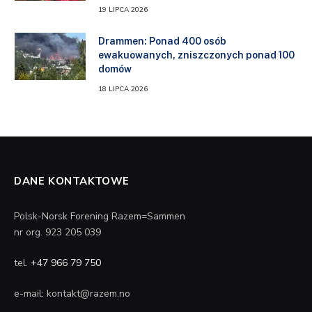
19 LIPCA 2026
Drammen: Ponad 400 osób
ewakuowanych, zniszczonych ponad 100
domów
18 LIPCA 2026
DANE KONTAKTOWE
Polsk-Norsk Forening Razem=Sammen
nr org. 923 205 039
tel.
+47 966 79 750
e-mail: kontakt@razem.no