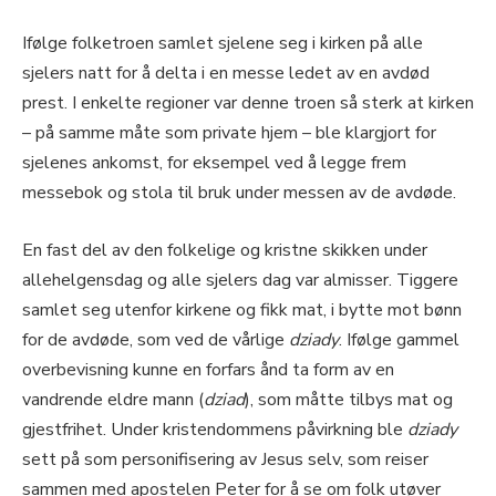
Ifølge folketroen samlet sjelene seg i kirken på alle
sjelers natt for å delta i en messe ledet av en avdød
prest. I enkelte regioner var denne troen så sterk at kirken
– på samme måte som private hjem – ble klargjort for
sjelenes ankomst, for eksempel ved å legge frem
messebok og stola til bruk under messen av de avdøde.
En fast del av den folkelige og kristne skikken under
allehelgensdag og alle sjelers dag var almisser. Tiggere
samlet seg utenfor kirkene og fikk mat, i bytte mot bønn
for de avdøde, som ved de vårlige
dziady
. Ifølge gammel
overbevisning kunne en forfars ånd ta form av en
vandrende eldre mann (
dziad
), som måtte tilbys mat og
gjestfrihet. Under kristendommens påvirkning ble
dziady
sett på som personifisering av Jesus selv, som reiser
sammen med apostelen Peter for å se om folk utøver