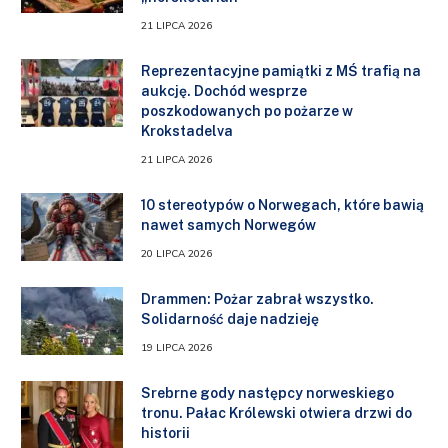
21 LIPCA 2026
Reprezentacyjne pamiątki z MŚ trafią na
aukcję. Dochód wesprze
poszkodowanych po pożarze w
Krokstadelva
21 LIPCA 2026
10 stereotypów o Norwegach, które bawią
nawet samych Norwegów
20 LIPCA 2026
Drammen: Pożar zabrał wszystko.
Solidarność daje nadzieję
19 LIPCA 2026
Srebrne gody następcy norweskiego
tronu. Pałac Królewski otwiera drzwi do
historii