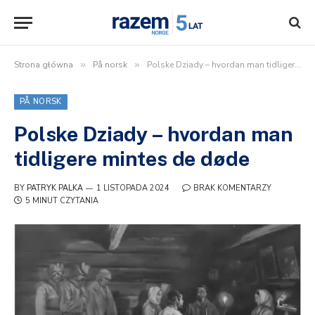
Strona główna
»
På norsk
»
Polske Dziady – hvordan man tidligere mintes de døde
PÅ NORSK
Polske Dziady – hvordan man
tidligere mintes de døde
BY
PATRYK PALKA
1 LISTOPADA 2024
BRAK KOMENTARZY
5 MINUT CZYTANIA