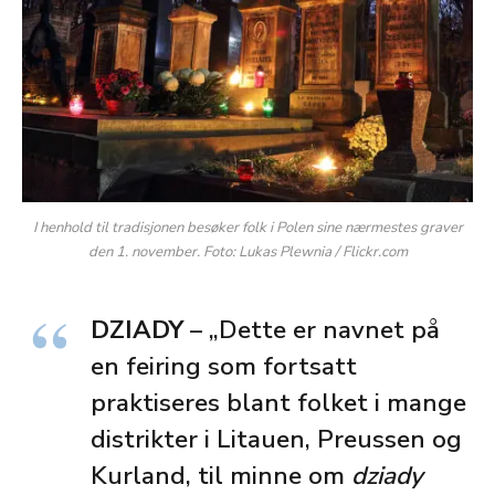
I henhold til tradisjonen besøker folk i Polen sine nærmestes graver
den 1. november. Foto: Lukas Plewnia / Flickr.com
DZIADY
– „Dette er navnet på
en feiring som fortsatt
praktiseres blant folket i mange
distrikter i Litauen, Preussen og
Kurland, til minne om
dziady