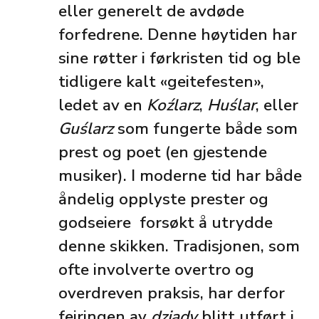
eller generelt de avdøde
forfedrene. Denne høytiden har
sine røtter i førkristen tid og ble
tidligere kalt «geitefesten»,
ledet av en
Koźlarz
,
Huślar
, eller
Guślarz
som fungerte både som
prest og poet (en gjestende
musiker). I moderne tid har både
åndelig opplyste prester og
godseiere forsøkt å utrydde
denne skikken. Tradisjonen, som
ofte involverte overtro og
overdreven praksis, har derfor
feiringen av
dziady
blitt utført i