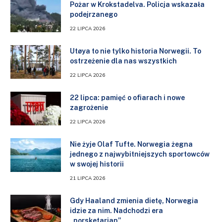
Pożar w Krokstadelva. Policja wskazała
podejrzanego
22 LIPCA 2026
Utøya to nie tylko historia Norwegii. To
ostrzeżenie dla nas wszystkich
22 LIPCA 2026
22 lipca: pamięć o ofiarach i nowe
zagrożenie
22 LIPCA 2026
Nie żyje Olaf Tufte. Norwegia żegna
jednego z najwybitniejszych sportowców
w swojej historii
21 LIPCA 2026
Gdy Haaland zmienia dietę, Norwegia
idzie za nim. Nadchodzi era
„norsketarian”