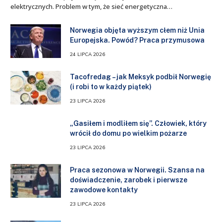
elektrycznych. Problem w tym, że sieć energetyczna…
Norwegia objęta wyższym cłem niż Unia
Europejska. Powód? Praca przymusowa
24 LIPCA 2026
Tacofredag – jak Meksyk podbił Norwegię
(i robi to w każdy piątek)
23 LIPCA 2026
„Gasiłem i modliłem się”. Człowiek, który
wrócił do domu po wielkim pożarze
23 LIPCA 2026
Praca sezonowa w Norwegii. Szansa na
doświadczenie, zarobek i pierwsze
zawodowe kontakty
23 LIPCA 2026