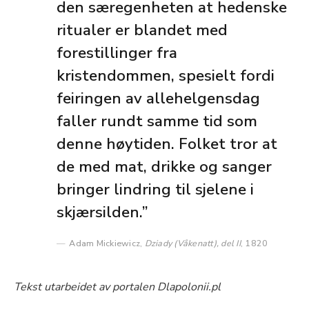
den særegenheten at hedenske
ritualer er blandet med
forestillinger fra
kristendommen, spesielt fordi
feiringen av allehelgensdag
faller rundt samme tid som
denne høytiden. Folket tror at
de med mat, drikke og sanger
bringer lindring til sjelene i
skjærsilden.”
Adam Mickiewicz,
Dziady (Våkenatt), del II
, 1820
Tekst utarbeidet av portalen Dlapolonii.pl