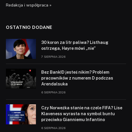
Redakcja i współpraca »
OSTATNIO DODANE
30 koron za litr paliwa? Listhaug
ostrzega, Høyre mówi „nie”
7 SIERPNIA 2026
Bez BankID jesteś nikim? Problem
pracowników z numerem D podczas
Arendalsuka
6 SIERPNIA 2026
Czy Norweżka stanie na czele FIFA? Lise
Klaveness wyrasta na symbol buntu
przeciwko Gianniemu Infantino
6 SIERPNIA 2026