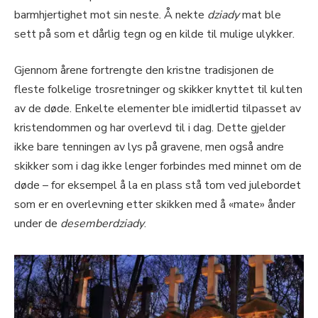
barmhjertighet mot sin neste. Å nekte
dziady
mat ble
sett på som et dårlig tegn og en kilde til mulige ulykker.
Gjennom årene fortrengte den kristne tradisjonen de
fleste folkelige trosretninger og skikker knyttet til kulten
av de døde. Enkelte elementer ble imidlertid tilpasset av
kristendommen og har overlevd til i dag. Dette gjelder
ikke bare tenningen av lys på gravene, men også andre
skikker som i dag ikke lenger forbindes med minnet om de
døde – for eksempel å la en plass stå tom ved julebordet
som er en overlevning etter skikken med å «mate» ånder
under de
desemberdziady
.