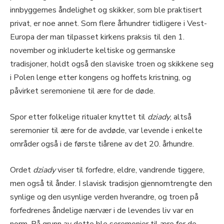
innbyggernes åndelighet og skikker, som ble praktisert
privat, er noe annet. Som flere århundrer tidligere i Vest-
Europa der man tilpasset kirkens praksis til den 1.
november og inkluderte keltiske og germanske
tradisjoner, holdt også den slaviske troen og skikkene seg
i Polen lenge etter kongens og hoffets kristning, og
påvirket seremoniene til ære for de døde.
Spor etter folkelige ritualer knyttet til
dziady
, altså
seremonier til ære for de avdøde, var levende i enkelte
områder også i de første tiårene av det 20. århundre.
Ordet
dziady
viser til forfedre, eldre, vandrende tiggere,
men også til ånder. I slavisk tradisjon gjennomtrengte den
synlige og den usynlige verden hverandre, og troen på
forfedrenes åndelige nærvær i de levendes liv var en
norm. På grunn av dette ble seremonier til ære for de