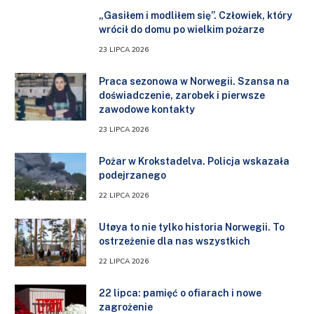
„Gasiłem i modliłem się”. Człowiek, który
wrócił do domu po wielkim pożarze
23 LIPCA 2026
Praca sezonowa w Norwegii. Szansa na
doświadczenie, zarobek i pierwsze
zawodowe kontakty
23 LIPCA 2026
Pożar w Krokstadelva. Policja wskazała
podejrzanego
22 LIPCA 2026
Utøya to nie tylko historia Norwegii. To
ostrzeżenie dla nas wszystkich
22 LIPCA 2026
22 lipca: pamięć o ofiarach i nowe
zagrożenie