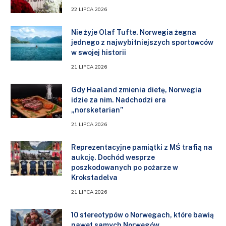
22 LIPCA 2026
Nie żyje Olaf Tufte. Norwegia żegna
jednego z najwybitniejszych sportowców
w swojej historii
21 LIPCA 2026
Gdy Haaland zmienia dietę, Norwegia
idzie za nim. Nadchodzi era
„norsketarian”
21 LIPCA 2026
Reprezentacyjne pamiątki z MŚ trafią na
aukcję. Dochód wesprze
poszkodowanych po pożarze w
Krokstadelva
21 LIPCA 2026
10 stereotypów o Norwegach, które bawią
nawet samych Norwegów