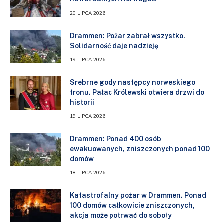
20 LIPCA 2026
Drammen: Pożar zabrał wszystko.
Solidarność daje nadzieję
19 LIPCA 2026
Srebrne gody następcy norweskiego
tronu. Pałac Królewski otwiera drzwi do
historii
19 LIPCA 2026
Drammen: Ponad 400 osób
ewakuowanych, zniszczonych ponad 100
domów
18 LIPCA 2026
Katastrofalny pożar w Drammen. Ponad
100 domów całkowicie zniszczonych,
akcja może potrwać do soboty