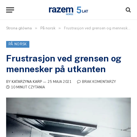
Strona główna
»
På norsk
»
Frustrasjon ved grensen og mennesker på utkanten
PÅ NORSK
Frustrasjon ved grensen og
mennesker på utkanten
BY
KATARZYNA KARP
25 MAJA 2021
BRAK KOMENTARZY
10 MINUT CZYTANIA