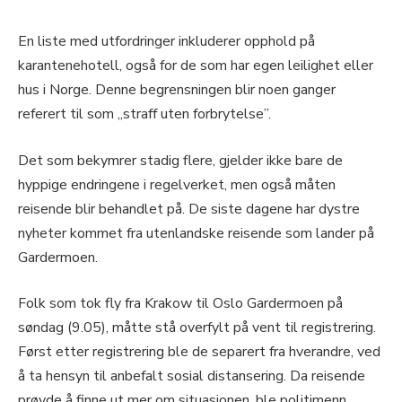
En liste med utfordringer inkluderer opphold på
karantenehotell, også for de som har egen leilighet eller
hus i Norge. Denne begrensningen blir noen ganger
referert til som „straff uten forbrytelse”.
Det som bekymrer stadig flere, gjelder ikke bare de
hyppige endringene i regelverket, men også måten
reisende blir behandlet på. De siste dagene har dystre
nyheter kommet fra utenlandske reisende som lander på
Gardermoen.
Folk som tok fly fra Krakow til Oslo Gardermoen på
søndag (9.05), måtte stå overfylt på vent til registrering.
Først etter registrering ble de separert fra hverandre, ved
å ta hensyn til anbefalt sosial distansering. Da reisende
prøvde å finne ut mer om situasjonen, ble politimenn