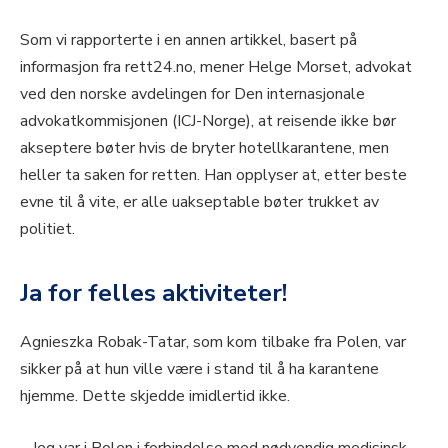
Som vi rapporterte i en annen artikkel, basert på
informasjon fra rett24.no, mener Helge Morset, advokat
ved den norske avdelingen for Den internasjonale
advokatkommisjonen (ICJ-Norge), at reisende ikke bør
akseptere bøter hvis de bryter hotellkarantene, men
heller ta saken for retten. Han opplyser at, etter beste
evne til å vite, er alle uakseptable bøter trukket av
politiet.
Ja for felles aktiviteter!
Agnieszka Robak-Tatar, som kom tilbake fra Polen, var
sikker på at hun ville være i stand til å ha karantene
hjemme. Dette skjedde imidlertid ikke.
– Jeg var i Polen i forbindelse med nødvendig medisinsk