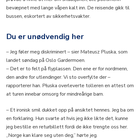
bevæpnet med lange våpen kalt inn. De reisende gikk til
bussen, eskortert av sikkerhetsvakter.
Du er unødvendig her
– Jeg føler meg diskriminert – sier Mateusz Pluska, som
landet søndag på Oslo Gardermoen.
– Det er to felt på flyplassen. Den ene er for nordmenn,
den andre for utlendinger. Vi sto overfylte der –
rapporterer han. Płuska overleverte tolleren en attest om
at turen innebar omsorg for mindreårige barn.
– Et ironisk smil dukket opp på ansiktet hennes. Jeg ba om
en forklaring. Hun svarte at hvis jeg ikke likte det, kunne
jeg bestille en returbillett fordi de ikke trengte oss her.
„Norge kan klare seg uten deg,” hørte jeg.