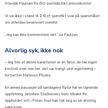
Stavdal Paulsen fra Øst-politidistrikt pressekontor.
Vi var ikke i stand til å få et spesifikt svar på spørsmålet
om atferden beskrevet ovenfor.
„Jeg kan ikke kommentere det,” sa Paulsen.
Alvorlig syk, ikke nok
– Jeg tror at denne karantenen er en farse, de har ingen
kontroll over noe her, det var trangt ved registrering –
fortsetter Mateusz Płuska.
En annen passasjer på søndagens flytur har en lignende
oppfatning. Jarosław Staśkiewicz kom tilbake fra
oppholdet sitt i Polen, hvor han tok seg av sin alvorlig
syke kone.