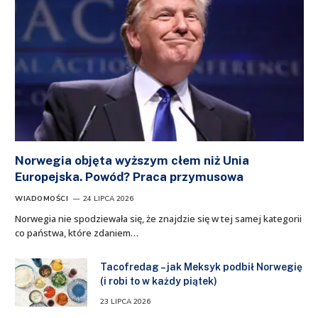
Norwegia objęta wyższym cłem niż Unia
Europejska. Powód? Praca przymusowa
WIADOMOŚCI
24 LIPCA 2026
Norwegia nie spodziewała się, że znajdzie się w tej samej kategorii
co państwa, które zdaniem…
Tacofredag – jak Meksyk podbił Norwegię
(i robi to w każdy piątek)
23 LIPCA 2026