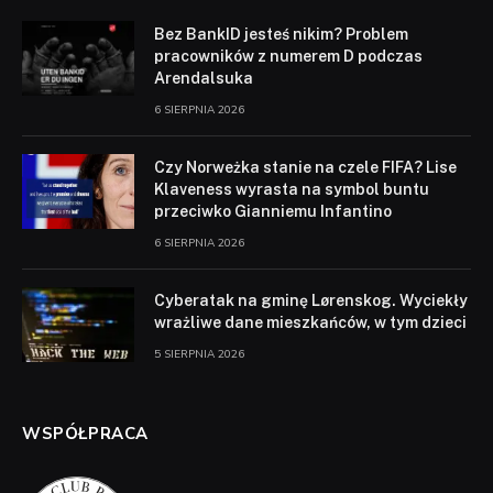
Bez BankID jesteś nikim? Problem
pracowników z numerem D podczas
Arendalsuka
6 SIERPNIA 2026
Czy Norweżka stanie na czele FIFA? Lise
Klaveness wyrasta na symbol buntu
przeciwko Gianniemu Infantino
6 SIERPNIA 2026
Cyberatak na gminę Lørenskog. Wyciekły
wrażliwe dane mieszkańców, w tym dzieci
5 SIERPNIA 2026
WSPÓŁPRACA