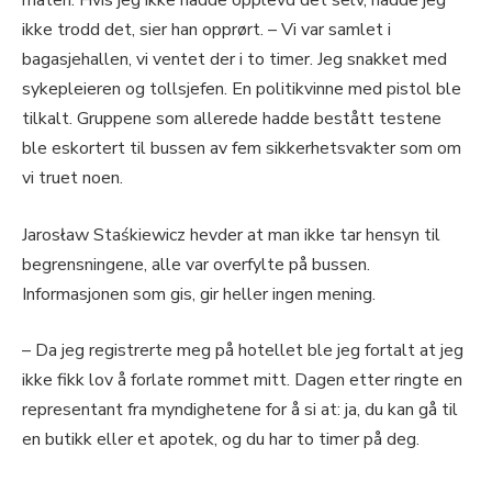
måten. Hvis jeg ikke hadde opplevd det selv, hadde jeg
ikke trodd det, sier han opprørt. – Vi var samlet i
bagasjehallen, vi ventet der i to timer. Jeg snakket med
sykepleieren og tollsjefen. En politikvinne med pistol ble
tilkalt. Gruppene som allerede hadde bestått testene
ble eskortert til bussen av fem sikkerhetsvakter som om
vi truet noen.
Jarosław Staśkiewicz hevder at man ikke tar hensyn til
begrensningene, alle var overfylte på bussen.
Informasjonen som gis, gir heller ingen mening.
– Da jeg registrerte meg på hotellet ble jeg fortalt at jeg
ikke fikk lov å forlate rommet mitt. Dagen etter ringte en
representant fra myndighetene for å si at: ja, du kan gå til
en butikk eller et apotek, og du har to timer på deg.