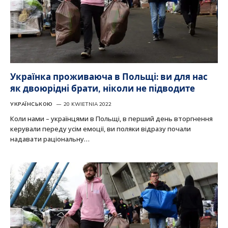
Українка проживаюча в Польщі: ви для нас
як двоюрідні брати, ніколи не підводите
УКРАЇНСЬКОЮ
20 KWIETNIA 2022
Коли нами – українцями в Польщі, в перший день вторгнення
керували переду усім емоції, ви поляки відразу почали
надавати раціональну…