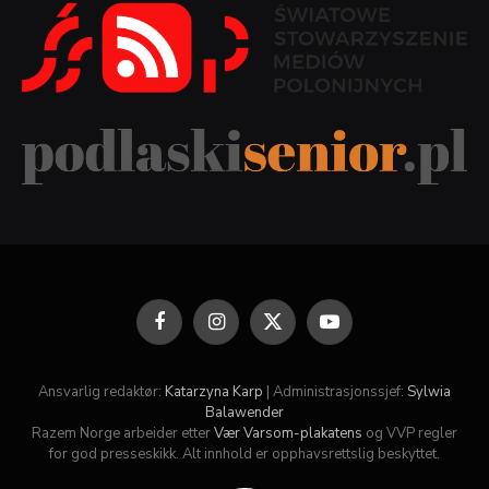
Facebook
Instagram
X
YouTube
(Twitter)
Ansvarlig redaktør:
Katarzyna Karp
| Administrasjonssjef:
Sylwia
Balawender
Razem Norge arbeider etter
Vær Varsom-plakatens
og VVP regler
for god presseskikk. Alt innhold er opphavsrettslig beskyttet.