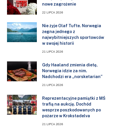
nowe zagrożenie
22 LIPCA 2026
Nie żyje Olaf Tufte. Norwegia
żegna jednego z
najwybitniejszych sportowców
w swojej historii
21 LIPCA 2026
Gdy Haaland zmienia dietę,
Norwegia idzie za nim.
Nadchodzi era „norsketarian”
21 LIPCA 2026
Reprezentacyjne pamiątki z MŚ
trafią na aukcję. Dochód
wesprze poszkodowanych po
pożarze w Krokstadelva
21 LIPCA 2026