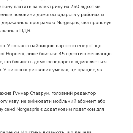
егіону платять за електрику на 250 відсотків
 Менше половини домогосподарств у районах із
 державною програмою Norgespris, яка пропонує
включно з ПДВ.
в. У зонах із найвищою вартістю енергії, що
ї Норвегії, лише близько 45 відсотків мешканців
, що більшість домогосподарств відмовляється
. У нинішніх ринкових умовах, це працює, як
уважив Гуннар Ставрум, головний редактор
огу каву, не змінювати мобільний абонент або
у сенсі Norgespris є додатковим податком для
суперечки. Критики вказують, що дешева