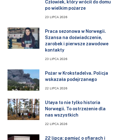
Człowiek, który wrócił do domu
po wielkim pożarze
23 LIPCA 2026
Praca sezonowa w Norwegii.
Szansa na doświadczenie,
zarobek i pierwsze zawodowe
kontakty
23 LIPCA 2026
Pożar w Krokstadelva. Policja
wskazała podejrzanego
22 LIPCA 2026
Utøya to nie tylko historia
Norwegii. To ostrzeżenie dla
nas wszystkich
22 LIPCA 2026
22 lipca: pamięć o ofiarach i