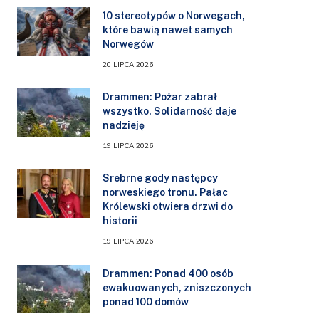
10 stereotypów o Norwegach,
które bawią nawet samych
Norwegów
20 LIPCA 2026
Drammen: Pożar zabrał
wszystko. Solidarność daje
nadzieję
19 LIPCA 2026
Srebrne gody następcy
norweskiego tronu. Pałac
Królewski otwiera drzwi do
historii
19 LIPCA 2026
Drammen: Ponad 400 osób
ewakuowanych, zniszczonych
ponad 100 domów