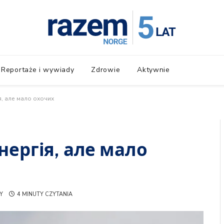
Reportaże i wywiady
Zdrowie
Aktywnie
, але мало охочих
ергія, але мало
Y
4 MINUTY CZYTANIA