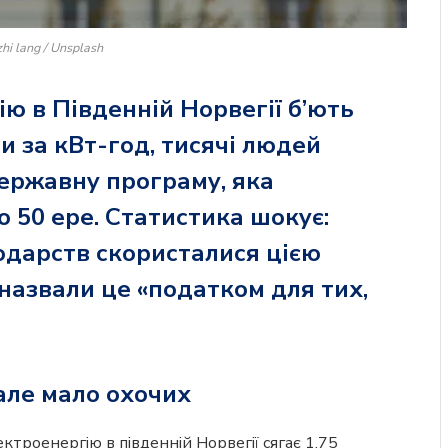
zhi lang / Unsplash
ю в Південній Норвегії б’ють
и за кВт-год, тисячі людей
ержавну програму, яка
о 50 ере. Статистика шокує:
дарств скористалися цією
назвали це «податком для тих,
але мало охочих
ектроенергію в південній Норвегії сягає 1,75