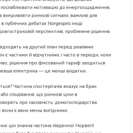
е послаблювати мотивацію до енергоощадження,
 викривляти ринкові сигнали, важливі для
 в публічних дебатах Norgespris іноді
 довгостроковій перспективі, проблемне рішення.
 відходять на другий план перед реаліями
н є частими й відчутними, і часто в періоди, коли
о, рішення про фіксований тариф зводиться
шевша електрика — це менші видатки.
ься? Частина спостерігачів вказує на брак
або сподівання, що ринкові ціни в
говорять про пасивність: домогосподарства
о вони є явно менш вигідними.
их цін значна частина південної Норвегії