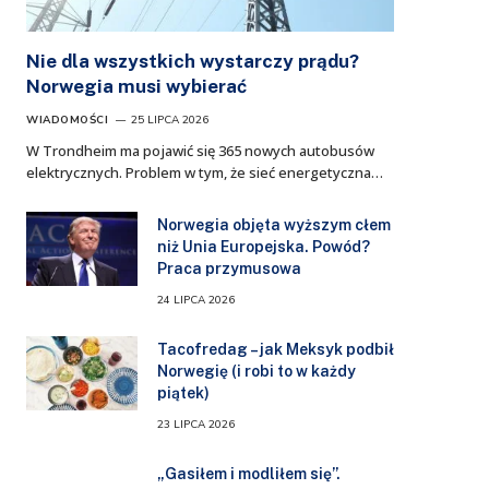
Nie dla wszystkich wystarczy prądu?
Norwegia musi wybierać
WIADOMOŚCI
25 LIPCA 2026
W Trondheim ma pojawić się 365 nowych autobusów
elektrycznych. Problem w tym, że sieć energetyczna…
Norwegia objęta wyższym cłem
niż Unia Europejska. Powód?
Praca przymusowa
24 LIPCA 2026
Tacofredag – jak Meksyk podbił
Norwegię (i robi to w każdy
piątek)
23 LIPCA 2026
„Gasiłem i modliłem się”.