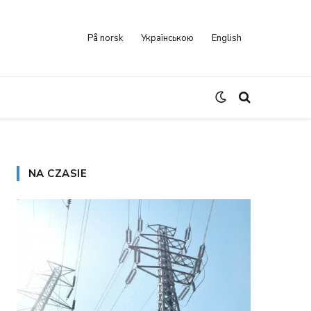
På norsk
Українською
English
NA CZASIE