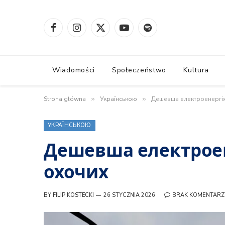
Facebook
Instagram
X
YouTube
Spotify
(Twitter)
Wiadomości
Społeczeństwo
Kultura
Strona główna
»
Українською
»
Дешевша електроенергія
УКРАЇНСЬКОЮ
Дешевша електроен
охочих
BY
FILIP KOSTECKI
26 STYCZNIA 2026
BRAK KOMENTARZ