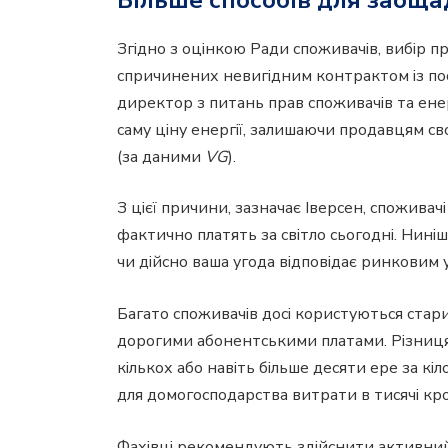
Згідно з оцінкою Ради споживачів, вибір п
спричинених невигідним контрактом із пос
директор з питань прав споживачів та ен
саму ціну енергії, залишаючи продавцям с
(за даними
VG
).
З цієї причини, зазначає Іверсен, споживач
фактично платять за світло сьогодні. Нин
чи дійсно ваша угода відповідає ринковим 
Багато споживачів досі користуються ста
дорогими абонентськими платами. Різниця
кількох або навіть більше десяти ере за кі
для домогосподарства витрати в тисячі кр
Фахівці рекомендують здійснити активний