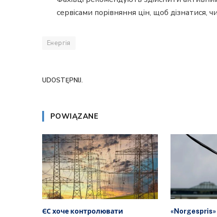
сервісами порівняння цін, щоб дізнатися, чи
Енергія
UDOSTĘPNIJ.
POWIĄZANE
ЄС хоче контролювати
«Norgespris»