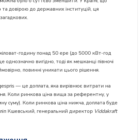
 можна було б суттєво зменшити. У країні, що
 та довірою до державних інституцій, ця
 загадкових.
 кіловат-годину понад 50 ере (до 5000 кВт-год
 це однозначно вигідно, тоді як мешканці півночі
ймовірно, повинні уникати цього рішення.
gespris — це доплата, яка вирівнює витрати на
ня. Коли ринкова ціна вища за референтну, у
мну суму). Коли ринкова ціна нижча, доплата буде
Філіп Кшевський, генеральний директор
Viddakraft
адження