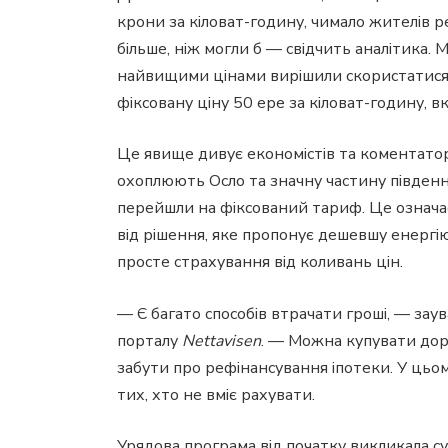
крони за кіловат-годину, чимало жителів р
більше, ніж могли б — свідчить аналітика.
найвищими цінами вирішили скористатися
фіксовану ціну 50 ере за кіловат-годину, 
Це явище дивує економістів та коментаторі
охоплюють Осло та значну частину південно
перейшли на фіксований тариф. Це означає
від рішення, яке пропонує дешевшу енергію
просте страхування від коливань цін.
— Є багато способів втрачати гроші, — за
порталу
Nettavisen
. — Можна купувати дор
забути про рефінансування іпотеки. У цьом
тих, хто не вміє рахувати.
Урядова програма від початку викликала 