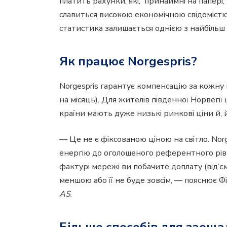
платить рахунки, які, принаймні на папері,
славиться високою економічною свідомістю
статистика залишається однією з найбільш
Як працює Norgespris?
Norgespris гарантує компенсацію за кожну
на місяць). Для жителів південної Норвегії
країни мають дуже низькі ринкові ціни й, 
— Це не є фіксованою ціною на світло. Nor
енергію до оголошеного референтного рів
фактурі мережі ви побачите доплату (від’є
меншою або її не буде зовсім, — пояснює 
AS
.
Більше способів для заощ