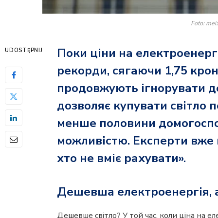
Foto: mei
Поки ціни на електроенергі
UDOSTĘPNIJ
рекорди, сягаючи 1,75 крон
продовжують ігнорувати д
дозволяє купувати світло п
менше половини домогоспо
можливістю. Експерти вже 
хто не вміє рахувати».
Дешевша електроенергія, 
Дешевше світло? У той час, коли ціна на ел