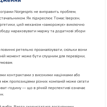
рограми Norgespris не виправить проблем,
тачальником. Як підкреслює Томас Іверсен,
ергетики, цей механізм «заморожує» виключно
вободу нараховувати маржу та додаткові збори
і повинні ретельно проаналізувати, скільки вони
ішній момент може бути слушним для перевірки,
умовам.
рими контрактами з високими націнками або
 між пропозиціями різних компаній може сягати
ловат-годину — що в річній перспективі означає
он.
 вибір. Варто скористатися доступними