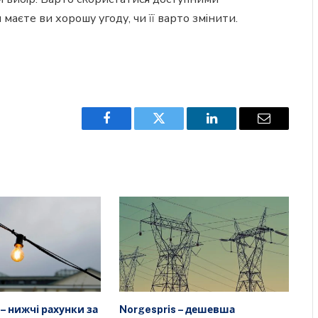
 маєте ви хорошу угоду, чи її варто змінити.
Facebook
Twitter
LinkedIn
Email
 – нижчі рахунки за
Norgespris – дешевша