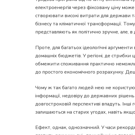
електроенергія через фіксовану ціну мож
створювати високі витрати для держави та
бізнесу та кліматичної трансформації. Тому
представляють як політично зручне, але, в
Проте, для багатьох ідеологічні аргументи
домашніх бюджетів. У регіоні, де стрибки ці
обмежити споживання практично неможлив
до простого економічного розрахунку. Де
Чому ж так багато людей нею не користуют
інформації, недовіру до державних рішень 
довгостроковій перспективі впадуть. Інші 
залишаються на старих угодах, навіть якщ
Ефект, однак, однозначний. У часи рекордн