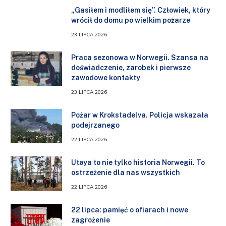
„Gasiłem i modliłem się”. Człowiek, który
wrócił do domu po wielkim pożarze
23 LIPCA 2026
Praca sezonowa w Norwegii. Szansa na
doświadczenie, zarobek i pierwsze
zawodowe kontakty
23 LIPCA 2026
Pożar w Krokstadelva. Policja wskazała
podejrzanego
22 LIPCA 2026
Utøya to nie tylko historia Norwegii. To
ostrzeżenie dla nas wszystkich
22 LIPCA 2026
22 lipca: pamięć o ofiarach i nowe
zagrożenie