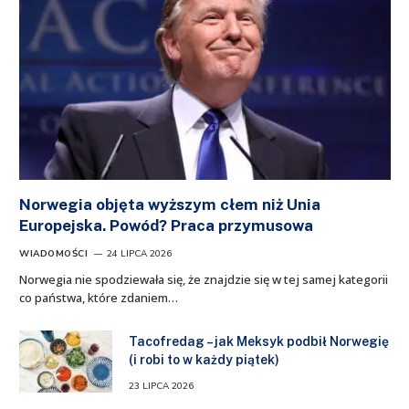
Norwegia objęta wyższym cłem niż Unia
Europejska. Powód? Praca przymusowa
WIADOMOŚCI
24 LIPCA 2026
Norwegia nie spodziewała się, że znajdzie się w tej samej kategorii
co państwa, które zdaniem…
Tacofredag – jak Meksyk podbił Norwegię
(i robi to w każdy piątek)
23 LIPCA 2026