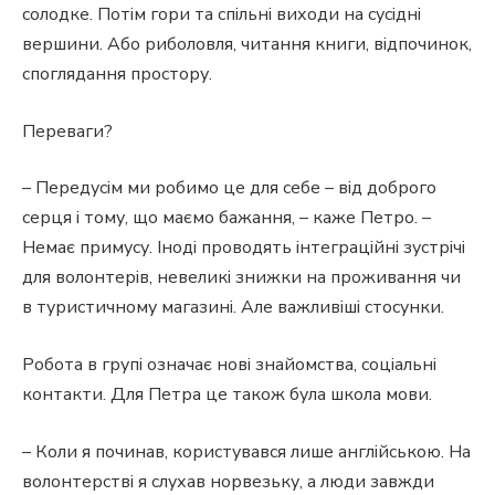
солодке. Потім гори та спільні виходи на сусідні
вершини. Або риболовля, читання книги, відпочинок,
споглядання простору.
Переваги?
– Передусім ми робимо це для себе – від доброго
серця і тому, що маємо бажання, – каже Петро. –
Немає примусу. Іноді проводять інтеграційні зустрічі
для волонтерів, невеликі знижки на проживання чи
в туристичному магазині. Але важливіші стосунки.
Робота в групі означає нові знайомства, соціальні
контакти. Для Петра це також була школа мови.
– Коли я починав, користувався лише англійською. На
волонтерстві я слухав норвезьку, а люди завжди