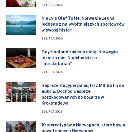
22 LIPCA 2026
Nie żyje Olaf Tufte. Norwegia żegna
jednego z najwybitniejszych sportowców
w swojej historii
21 LIPCA 2026
Gdy Haaland zmienia dietę, Norwegia
idzie za nim. Nadchodzi era
„norsketarian”
21 LIPCA 2026
Reprezentacyjne pamiątki z MŚ trafią na
aukcję. Dochód wesprze
poszkodowanych po pożarze w
Krokstadelva
21 LIPCA 2026
10 stereotypów o Norwegach, które bawią
nawet samych Norwegów