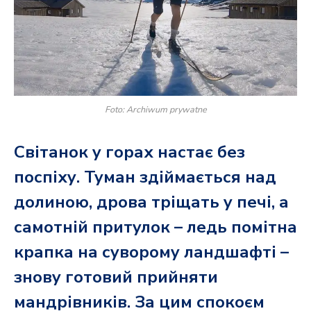
Foto: Archiwum prywatne
Світанок у горах настає без
поспіху. Туман здіймається над
долиною, дрова тріщать у печі, а
самотній притулок – ледь помітна
крапка на суворому ландшафті –
знову готовий прийняти
мандрівників. За цим спокоєм