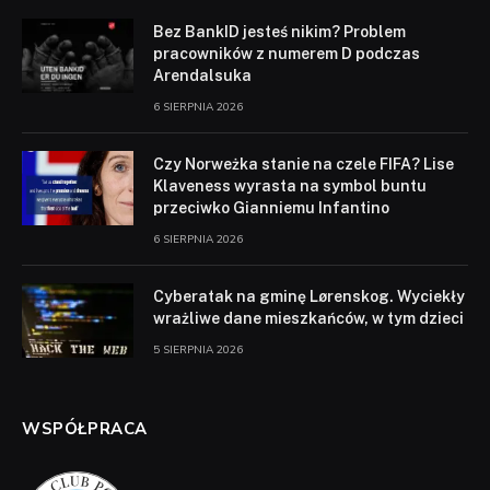
Bez BankID jesteś nikim? Problem
pracowników z numerem D podczas
Arendalsuka
6 SIERPNIA 2026
Czy Norweżka stanie na czele FIFA? Lise
Klaveness wyrasta na symbol buntu
przeciwko Gianniemu Infantino
6 SIERPNIA 2026
Cyberatak na gminę Lørenskog. Wyciekły
wrażliwe dane mieszkańców, w tym dzieci
5 SIERPNIA 2026
WSPÓŁPRACA