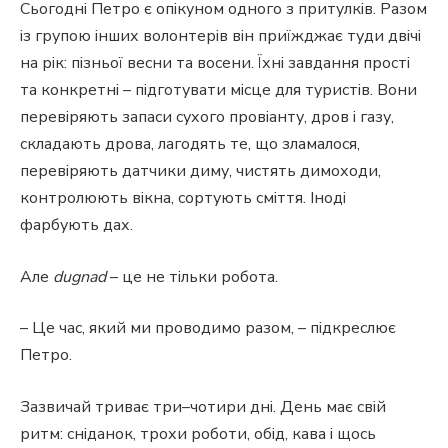
Сьогодні Петро є опікуном одного з притулків. Разом
із групою інших волонтерів він приїжджає туди двічі
на рік: пізньої весни та восени. Їхні завдання прості
та конкретні – підготувати місце для туристів. Вони
перевіряють запаси сухого провіанту, дров і газу,
складають дрова, лагодять те, що зламалося,
перевіряють датчики диму, чистять димоходи,
контролюють вікна, сортують сміття. Іноді
фарбують дах.
Але
dugnad
– це не тільки робота.
– Це час, який ми проводимо разом, – підкреслює
Петро.
Зазвичай триває три–чотири дні. День має свій
ритм: сніданок, трохи роботи, обід, кава і щось