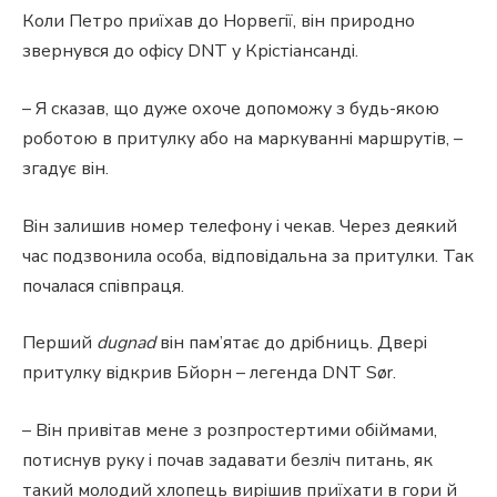
Коли Петро приїхав до Норвегії, він природно
звернувся до офісу DNT у Крістіансанді.
– Я сказав, що дуже охоче допоможу з будь-якою
роботою в притулку або на маркуванні маршрутів, –
згадує він.
Він залишив номер телефону і чекав. Через деякий
час подзвонила особа, відповідальна за притулки. Так
почалася співпраця.
Перший
dugnad
він пам’ятає до дрібниць. Двері
притулку відкрив Бйорн – легенда DNT Sør.
– Він привітав мене з розпростертими обіймами,
потиснув руку і почав задавати безліч питань, як
такий молодий хлопець вирішив приїхати в гори й