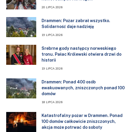
20 LIPCA 2026
Drammen: Pożar zabrał wszystko.
Solidarność daje nadzieję
19 LIPCA 2026
Srebrne gody następcy norweskiego
tronu. Pałac Królewski otwiera drzwi do
historii
19 LIPCA 2026
Drammen: Ponad 400 osób
ewakuowanych, zniszczonych ponad 100
domów
18 LIPCA 2026
Katastrofalny pożar w Drammen. Ponad
100 domów całkowicie zniszczonych,
akcja może potrwać do soboty