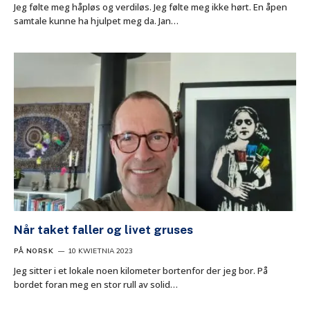
Jeg følte meg håpløs og verdiløs. Jeg følte meg ikke hørt. En åpen
samtale kunne ha hjulpet meg da. Jan…
Når taket faller og livet gruses
PÅ NORSK
10 KWIETNIA 2023
Jeg sitter i et lokale noen kilometer bortenfor der jeg bor. På
bordet foran meg en stor rull av solid…