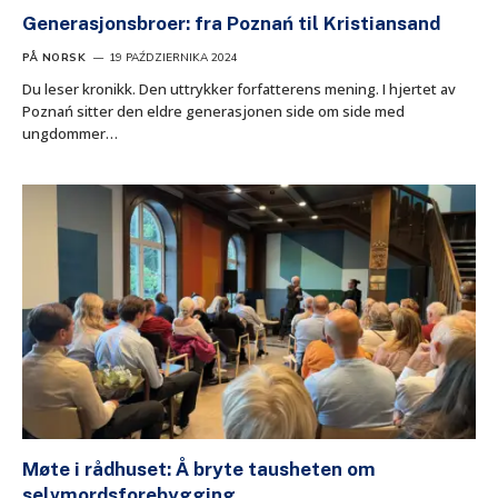
Generasjonsbroer: fra Poznań til Kristiansand
PÅ NORSK
19 PAŹDZIERNIKA 2024
Du leser kronikk. Den uttrykker forfatterens mening. I hjertet av
Poznań sitter den eldre generasjonen side om side med
ungdommer…
Møte i rådhuset: Å bryte tausheten om
selvmordsforebygging