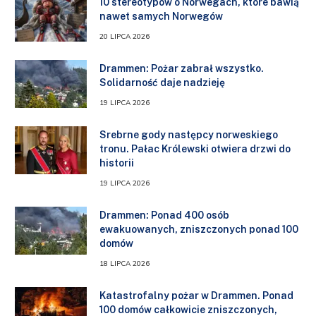
10 stereotypów o Norwegach, które bawią
nawet samych Norwegów
20 LIPCA 2026
Drammen: Pożar zabrał wszystko.
Solidarność daje nadzieję
19 LIPCA 2026
Srebrne gody następcy norweskiego
tronu. Pałac Królewski otwiera drzwi do
historii
19 LIPCA 2026
Drammen: Ponad 400 osób
ewakuowanych, zniszczonych ponad 100
domów
18 LIPCA 2026
Katastrofalny pożar w Drammen. Ponad
100 domów całkowicie zniszczonych,