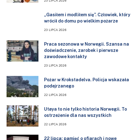
23 LIPCA 2026
„Gasiłem i modliłem się”. Człowiek, który
wrócił do domu po wielkim pożarze
23 LIPCA 2026
Praca sezonowa w Norwegii. Szansa na
doświadczenie, zarobek i pierwsze
zawodowe kontakty
23 LIPCA 2026
Pożar w Krokstadelva. Policja wskazała
podejrzanego
22 LIPCA 2026
Utøya to nie tylko historia Norwegii. To
ostrzeżenie dla nas wszystkich
22 LIPCA 2026
22 lipca: pamięć o ofiarach i nowe