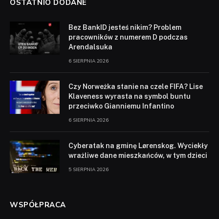
OSTATNIO DODANE
Bez BankID jesteś nikim? Problem
pracowników z numerem D podczas
Arendalsuka
6 SIERPNIA 2026
Czy Norweżka stanie na czele FIFA? Lise
Klaveness wyrasta na symbol buntu
przeciwko Gianniemu Infantino
6 SIERPNIA 2026
Cyberatak na gminę Lørenskog. Wyciekły
wrażliwe dane mieszkańców, w tym dzieci
5 SIERPNIA 2026
WSPÓŁPRACA