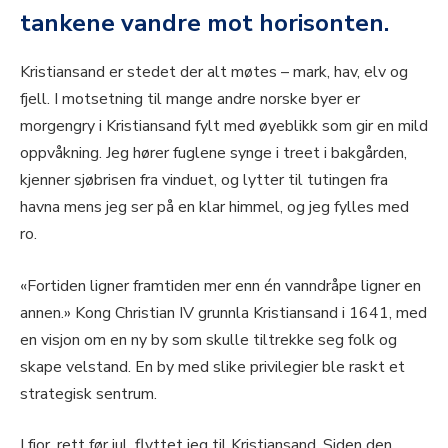
tankene vandre mot horisonten.
Kristiansand er stedet der alt møtes – mark, hav, elv og
fjell. I motsetning til mange andre norske byer er
morgengry i Kristiansand fylt med øyeblikk som gir en mild
oppvåkning. Jeg hører fuglene synge i treet i bakgården,
kjenner sjøbrisen fra vinduet, og lytter til tutingen fra
havna mens jeg ser på en klar himmel, og jeg fylles med
ro.
«Fortiden ligner framtiden mer enn én vanndråpe ligner en
annen.» Kong Christian IV grunnla Kristiansand i 1641, med
en visjon om en ny by som skulle tiltrekke seg folk og
skape velstand. En by med slike privilegier ble raskt et
strategisk sentrum.
I fjor, rett før jul, flyttet jeg til Kristiansand. Siden den