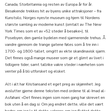
Canada, Storbritannia og resten av Europa år for år.
Besøkende trekkes hit av byens unike attraksjoner – fra
Kunstsilo, Norges nyeste museum og hjem til Nordens
største samling av moderne kunst (omtalt av The New
York Times som et av «52 steder å besøke»), til
Posebyen, den gamle bydelen med sjarmerende trehus. Å
vandre gjennom de trange gatene føles som å tre inn i
1700- og 1800-tallet, omgitt av ekte skandinavisk sjarm.
Det finnes også mange museer som gir et glimt av livet i
tidligere tider, samt tallrike vakre steder i nærheten som
venter på å bli utforsket og elsket.
Alt i alt har Kristiansand et eget preg av skjønnhet. Jeg
avslutter gjerne denne teksten med ordene til al-Imad al-
Asfahani: «Det finnes ingen som noen gang har skrevet en
bok uten å en dag si: Om jeg endret dette, ville det vært
bedre; om jeg la til dette, vakrere; om jeg flyttet dette