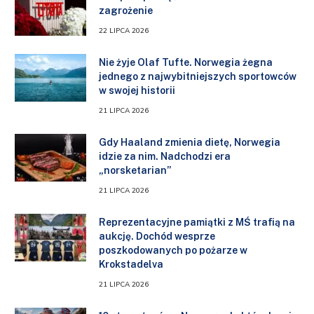
zagrożenie
22 LIPCA 2026
Nie żyje Olaf Tufte. Norwegia żegna
jednego z najwybitniejszych sportowców
w swojej historii
21 LIPCA 2026
Gdy Haaland zmienia dietę, Norwegia
idzie za nim. Nadchodzi era
„norsketarian”
21 LIPCA 2026
Reprezentacyjne pamiątki z MŚ trafią na
aukcję. Dochód wesprze
poszkodowanych po pożarze w
Krokstadelva
21 LIPCA 2026