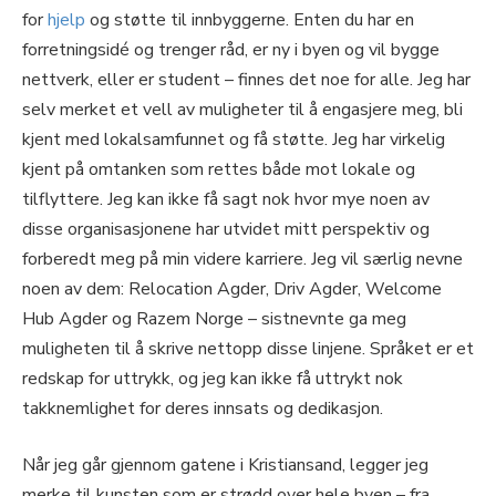
for
hjelp
og støtte til innbyggerne. Enten du har en
forretningsidé og trenger råd, er ny i byen og vil bygge
nettverk, eller er student – finnes det noe for alle. Jeg har
selv merket et vell av muligheter til å engasjere meg, bli
kjent med lokalsamfunnet og få støtte. Jeg har virkelig
kjent på omtanken som rettes både mot lokale og
tilflyttere. Jeg kan ikke få sagt nok hvor mye noen av
disse organisasjonene har utvidet mitt perspektiv og
forberedt meg på min videre karriere. Jeg vil særlig nevne
noen av dem: Relocation Agder, Driv Agder, Welcome
Hub Agder og Razem Norge – sistnevnte ga meg
muligheten til å skrive nettopp disse linjene. Språket er et
redskap for uttrykk, og jeg kan ikke få uttrykt nok
takknemlighet for deres innsats og dedikasjon.
Når jeg går gjennom gatene i Kristiansand, legger jeg
merke til kunsten som er strødd over hele byen – fra