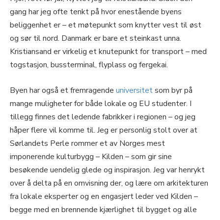
gang har jeg ofte tenkt på hvor enestående byens
beliggenhet er – et møtepunkt som knytter vest til øst
og sør til nord. Danmark er bare et steinkast unna.
Kristiansand er virkelig et knutepunkt for transport – med
togstasjon, bussterminal, flyplass og fergekai.
Byen har også et fremragende
universitet
som byr på
mange muligheter for både lokale og EU studenter. I
tillegg finnes det ledende fabrikker i regionen – og jeg
håper flere vil komme til. Jeg er personlig stolt over at
Sørlandets Perle rommer et av Norges mest
imponerende kulturbygg – Kilden – som gir sine
besøkende uendelig glede og inspirasjon. Jeg var henrykt
over å delta på en omvisning der, og lære om arkitekturen
fra lokale eksperter og en engasjert leder ved Kilden –
begge med en brennende kjærlighet til bygget og alle