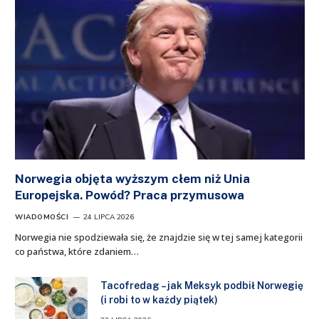
Norwegia objęta wyższym cłem niż Unia
Europejska. Powód? Praca przymusowa
WIADOMOŚCI
24 LIPCA 2026
Norwegia nie spodziewała się, że znajdzie się w tej samej kategorii
co państwa, które zdaniem…
Tacofredag – jak Meksyk podbił Norwegię
(i robi to w każdy piątek)