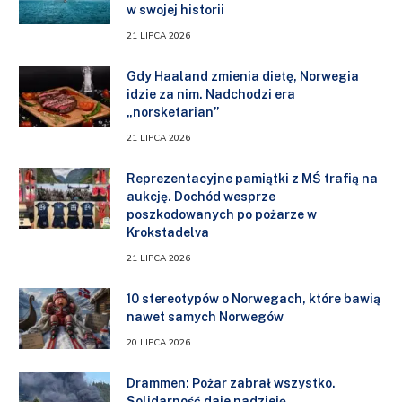
w swojej historii
21 LIPCA 2026
Gdy Haaland zmienia dietę, Norwegia
idzie za nim. Nadchodzi era
„norsketarian”
21 LIPCA 2026
Reprezentacyjne pamiątki z MŚ trafią na
aukcję. Dochód wesprze
poszkodowanych po pożarze w
Krokstadelva
21 LIPCA 2026
10 stereotypów o Norwegach, które bawią
nawet samych Norwegów
20 LIPCA 2026
Drammen: Pożar zabrał wszystko.
Solidarność daje nadzieję