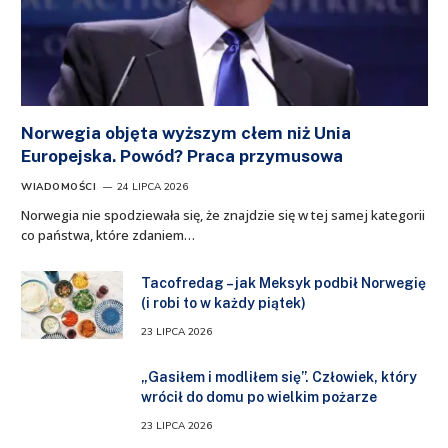
Norwegia objęta wyższym cłem niż Unia
Europejska. Powód? Praca przymusowa
WIADOMOŚCI
24 LIPCA 2026
Norwegia nie spodziewała się, że znajdzie się w tej samej kategorii
co państwa, które zdaniem…
Tacofredag – jak Meksyk podbił Norwegię
(i robi to w każdy piątek)
23 LIPCA 2026
„Gasiłem i modliłem się”. Człowiek, który
wrócił do domu po wielkim pożarze
23 LIPCA 2026