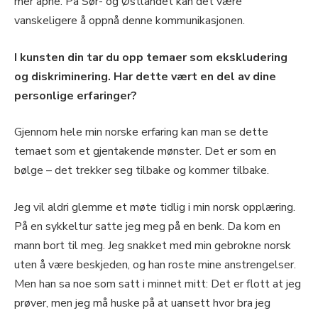
mer åpne. På Sør- og Østlandet kan det være
vanskeligere å oppnå denne kommunikasjonen.
I kunsten din tar du opp temaer som ekskludering
og diskriminering. Har dette vært en del av dine
personlige erfaringer?
Gjennom hele min norske erfaring kan man se dette
temaet som et gjentakende mønster. Det er som en
bølge – det trekker seg tilbake og kommer tilbake.
Jeg vil aldri glemme et møte tidlig i min norsk opplæring.
På en sykkeltur satte jeg meg på en benk. Da kom en
mann bort til meg. Jeg snakket med min gebrokne norsk
uten å være beskjeden, og han roste mine anstrengelser.
Men han sa noe som satt i minnet mitt: Det er flott at jeg
prøver, men jeg må huske på at uansett hvor bra jeg