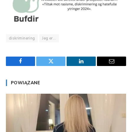
diskriminering
Jeg er...
Facebook
Twitter
LinkedIn
Email
POWIĄZANE