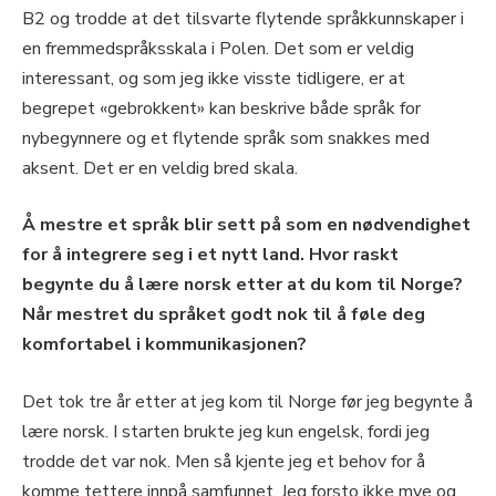
B2 og trodde at det tilsvarte flytende språkkunnskaper i
en fremmedspråksskala i Polen. Det som er veldig
interessant, og som jeg ikke visste tidligere, er at
begrepet «gebrokkent» kan beskrive både språk for
nybegynnere og et flytende språk som snakkes med
aksent. Det er en veldig bred skala.
Å mestre et språk blir sett på som en nødvendighet
for å integrere seg i et nytt land. Hvor raskt
begynte du å lære norsk etter at du kom til Norge?
Når mestret du språket godt nok til å føle deg
komfortabel i kommunikasjonen?
Det tok tre år etter at jeg kom til Norge før jeg begynte å
lære norsk. I starten brukte jeg kun engelsk, fordi jeg
trodde det var nok. Men så kjente jeg et behov for å
komme tettere innpå samfunnet. Jeg forsto ikke mye og