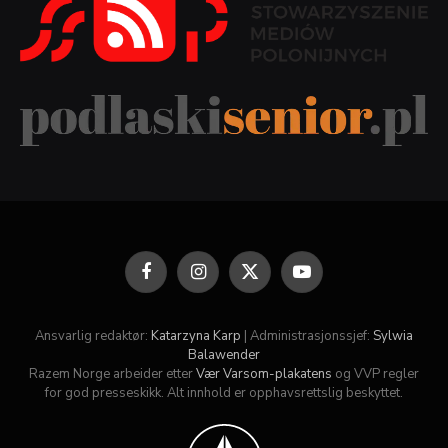
Facebook
Instagram
X
YouTube
(Twitter)
Ansvarlig redaktør:
Katarzyna Karp
| Administrasjonssjef:
Sylwia
Balawender
Razem Norge arbeider etter
Vær Varsom-plakatens
og VVP regler
for god presseskikk. Alt innhold er opphavsrettslig beskyttet.