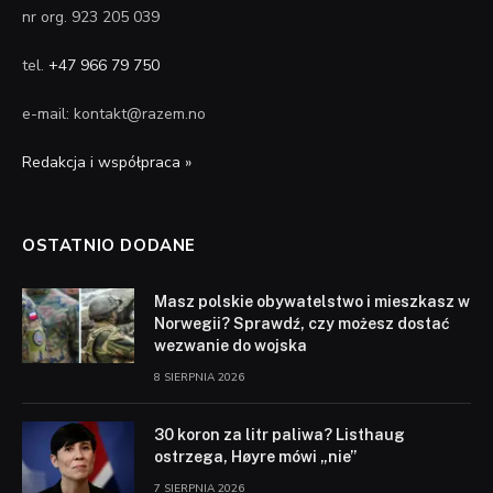
nr org. 923 205 039
tel.
+47 966 79 750
e-mail: kontakt@razem.no
Redakcja i współpraca »
OSTATNIO DODANE
Masz polskie obywatelstwo i mieszkasz w
Norwegii? Sprawdź, czy możesz dostać
wezwanie do wojska
8 SIERPNIA 2026
30 koron za litr paliwa? Listhaug
ostrzega, Høyre mówi „nie”
7 SIERPNIA 2026