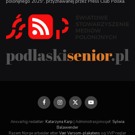
polonijnego 2025", przyznawanej przez Press Club Polska.
Facebook
Instagram
X
YouTube
(Twitter)
Ansvarlig redaktør:
Katarzyna Karp
| Administrasjonssjef:
Sylwia
Balawender
Razem Norge arbeider etter
Vær Varsom-plakatens
og VVP regler