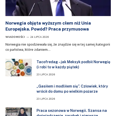
Norwegia objęta wyższym cłem niż Unia
Europejska. Powód? Praca przymusowa
WIADOMOŚCI
24 LIPCA 2026
Norwegia nie spodziewała się, że znajdzie się w tej samej kategorii
co państwa, które zdaniem…
Tacofredag – jak Meksyk podbił Norwegię
(i robi to w każdy piątek)
23 LIPCA 2026
„Gasiłem i modliłem się”. Człowiek, który
wrócił do domu po wielkim pożarze
23 LIPCA 2026
Praca sezonowa w Norwegii. Szansa na
doświadczenie, zarobek i pierwsze