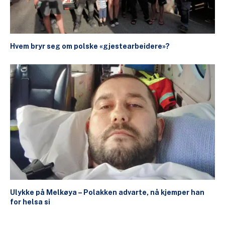
Hvem bryr seg om polske «gjestearbeidere»?
Ulykke på Melkøya – Polakken advarte, nå kjemper han
for helsa si