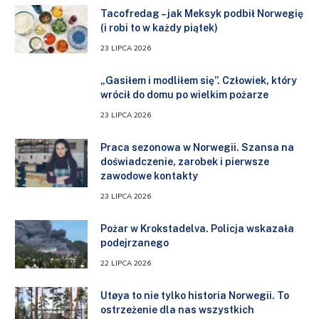
Tacofredag – jak Meksyk podbił Norwegię
(i robi to w każdy piątek)
23 LIPCA 2026
„Gasiłem i modliłem się”. Człowiek, który
wrócił do domu po wielkim pożarze
23 LIPCA 2026
Praca sezonowa w Norwegii. Szansa na
doświadczenie, zarobek i pierwsze
zawodowe kontakty
23 LIPCA 2026
Pożar w Krokstadelva. Policja wskazała
podejrzanego
22 LIPCA 2026
Utøya to nie tylko historia Norwegii. To
ostrzeżenie dla nas wszystkich