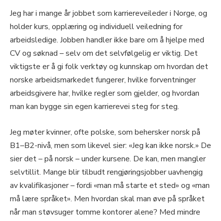
Jeg har i mange år jobbet som karriereveileder i Norge, og
holder kurs, opplæring og individuell veiledning for
arbeidsledige. Jobben handler ikke bare om å hjelpe med
CV og søknad – selv om det selvfølgelig er viktig. Det
viktigste er å gi folk verktøy og kunnskap om hvordan det
norske arbeidsmarkedet fungerer, hvilke forventninger
arbeidsgivere har, hvilke regler som gjelder, og hvordan
man kan bygge sin egen karrierevei steg for steg.
Jeg møter kvinner, ofte polske, som behersker norsk på
B1–B2-nivå, men som likevel sier: «Jeg kan ikke norsk.» De
sier det – på norsk – under kursene. De kan, men mangler
selvtillit. Mange blir tilbudt rengjøringsjobber uavhengig
av kvalifikasjoner – fordi «man må starte et sted» og «man
må lære språket». Men hvordan skal man øve på språket
når man støvsuger tomme kontorer alene? Med mindre