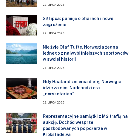
22 LIPCA 2026
22 lipca: pamięć o ofiarach i nowe
zagrożenie
22 LIPCA 2026
Nie żyje Olaf Tufte. Norwegia żegna
jednego z najwybitniejszych sportowców
w swojej historii
21 LIPCA 2026
Gdy Haaland zmienia dietę, Norwegia
idzie za nim. Nadchodzi era
„norsketarian”
21 LIPCA 2026
Reprezentacyjne pamiątki z MŚ trafią na
aukcję. Dochód wesprze
poszkodowanych po pożarze w
Krokstadelva