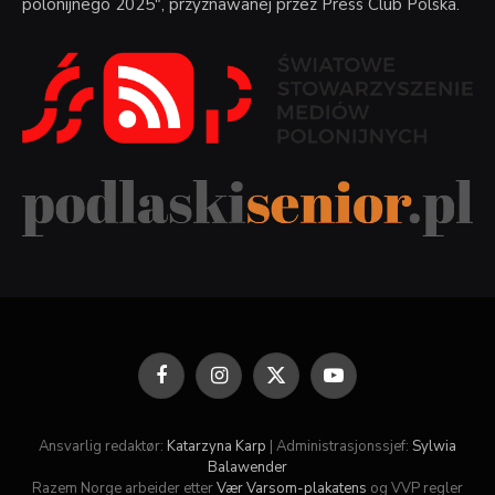
polonijnego 2025", przyznawanej przez Press Club Polska.
Facebook
Instagram
X
YouTube
(Twitter)
Ansvarlig redaktør:
Katarzyna Karp
| Administrasjonssjef:
Sylwia
Balawender
Razem Norge arbeider etter
Vær Varsom-plakatens
og VVP regler