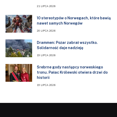
21 LIPCA 2026
10 stereotypów o Norwegach, które bawią
nawet samych Norwegów
20 LIPCA 2026
Drammen: Pożar zabrał wszystko.
Solidarność daje nadzieję
19 LIPCA 2026
Srebrne gody następcy norweskiego
tronu. Pałac Królewski otwiera drzwi do
historii
19 LIPCA 2026