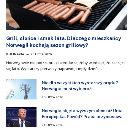
Grill, słońce i smak lata. Dlaczego mieszkańcy
Norwegii kochają sezon grillowy?
KULINARIA
26 LIPCA 2026
Norwegowie nie potrzebują kalendarza, żeby wiedzieć, że zaczęło
się lato. Wystarczy pierwszy naprawdę ciepły dzień,…
Nie dla wszystkich wystarczy prądu?
Norwegia musi wybierać
25 LIPCA 2026
Norwegia objęta wyższym cłem niż Unia
Europejska. Powód? Praca przymusowa
24 LIPCA 2026