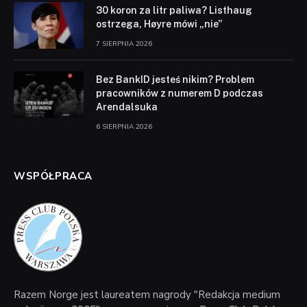
30 koron za litr paliwa? Listhaug
ostrzega, Høyre mówi „nie”
7 SIERPNIA 2026
Bez BankID jesteś nikim? Problem
pracowników z numerem D podczas
Arendalsuka
6 SIERPNIA 2026
WSPÓŁPRACA
Razem Norge jest laureatem nagrody "Redakcja medium