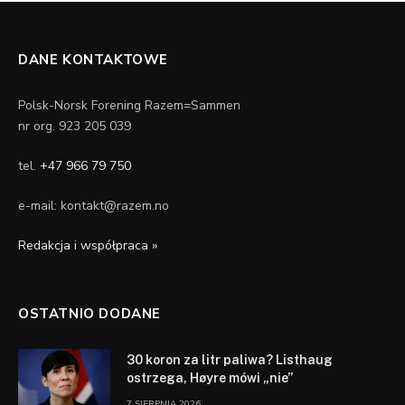
DANE KONTAKTOWE
Polsk-Norsk Forening Razem=Sammen
nr org. 923 205 039
tel.
+47 966 79 750
e-mail: kontakt@razem.no
Redakcja i współpraca »
OSTATNIO DODANE
30 koron za litr paliwa? Listhaug
ostrzega, Høyre mówi „nie”
7 SIERPNIA 2026