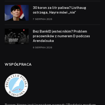
30 koron za litr paliwa? Listhaug
ostrzega, Høyre mówi „nie”
7 SIERPNIA 2026
Bez BankID jesteś nikim? Problem
pracowników z numerem D podczas
Arendalsuka
6 SIERPNIA 2026
WSPÓŁPRACA
Razem Norge jest laureatem nagrody "Redakcja medium