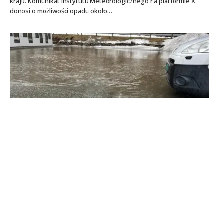
kraju. Komunikat Instytutu Meteorologicznego na platformie X
donosi o możliwości opadu około…
Niebezpieczeństwo powodzi w południowej i
wschodniej Norwegii
WIADOMOŚCI
23 LUTEGO 2024
Intensywne opady deszczu spodziewane są wzdłuż wybrzeża
południowej i wschodniej Norwegii. Żółte ostrzeżenie powodziowe
dla tych obszarów zostało wydane w…