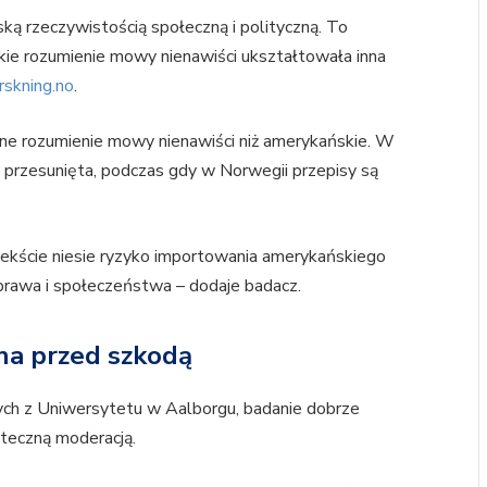
ą rzeczywistością społeczną i polityczną. To
ie rozumienie mowy nienawiści ukształtowała inna
rskning.no
.
inne rozumienie mowy nienawiści niż amerykańskie. W
j przesunięta, podczas gdy w Norwegii przepisy są
ekście niesie ryzyko importowania amerykańskiego
prawa i społeczeństwa – dodaje badacz.
na przed szkodą
ych z Uniwersytetu w Aalborgu, badanie dobrze
teczną moderacją.