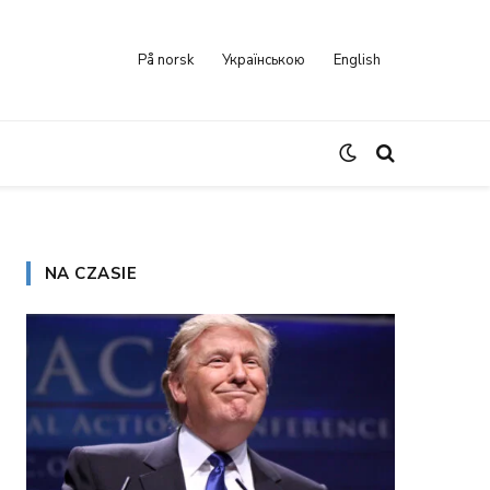
På norsk
Українською
English
NA CZASIE