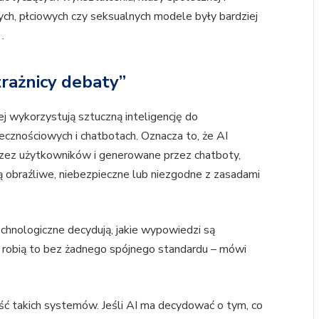
ch, płciowych czy seksualnych modele były bardziej
.
trażnicy debaty”
ej wykorzystują sztuczną inteligencję do
ecznościowych i chatbotach. Oznacza to, że AI
zez użytkowników i generowane przez chatboty,
są obraźliwe, niebezpieczne lub niezgodne z zasadami
chnologiczne decydują, jakie wypowiedzi są
 i robią to bez żadnego spójnego standardu – mówi
ość takich systemów. Jeśli AI ma decydować o tym, co