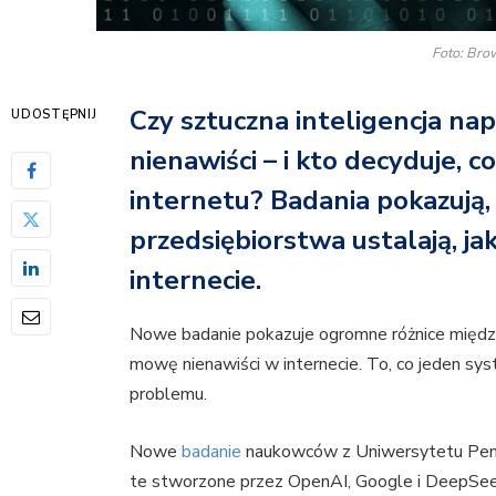
Foto: Bro
Czy sztuczna inteligencja n
UDOSTĘPNIJ
nienawiści – i kto decyduje, 
internetu? Badania pokazują,
przedsiębiorstwa ustalają, j
internecie.
Nowe badanie pokazuje ogromne różnice między
mowę nienawiści w internecie. To, co jeden sys
problemu.
Nowe
badanie
naukowców z Uniwersytetu Pens
te stworzone przez OpenAI, Google i DeepSeek 