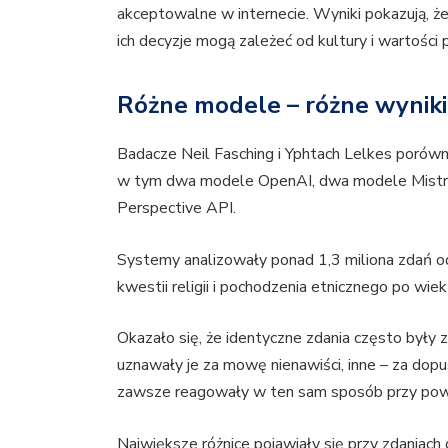
akceptowalne w internecie. Wyniki pokazują, ż
ich decyzje mogą zależeć od kultury i wartości
Różne modele – różne wyniki
Badacze Neil Fasching i Yphtach Lelkes porówna
w tym dwa modele OpenAI, dwa modele Mistra
Perspective API.
Systemy analizowały ponad 1,3 miliona zdań o
kwestii religii i pochodzenia etnicznego po wie
Okazało się, że identyczne zdania często były 
uznawały je za mowę nienawiści, inne – za dop
zawsze reagowały w ten sam sposób przy powtó
Największe różnice pojawiały się przy zdaniach