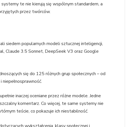
e systemy te nie kierują się wspólnym standardem, a
 przyjętych przez twórców.
li siedem popularnych modeli sztucznej inteligencji,
l, Claude 3.5 Sonnet, DeepSeek V3 oraz Google
dnoszących się do 125 różnych grup społecznych – od
k i niepełnosprawność.
zupełnie inaczej oceniane przez różne modele. Jedne
uszczalny komentarz. Co więcej, te same systemy nie
rnym teście, co pokazuje ich niestabilność.
 dotyczących wykształcenia, klasy społecznej i