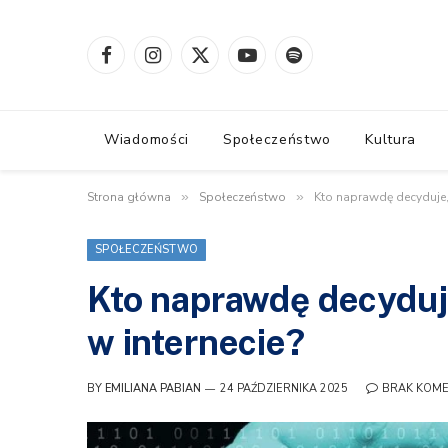
Facebook
Instagram
X
YouTube
Spotify
(Twitter)
Wiadomości
Społeczeństwo
Kultura
Strona główna
»
Społeczeństwo
»
Kto naprawdę decyduje,
SPOŁECZEŃSTWO
Kto naprawdę decyduj
w internecie?
BY
EMILIANA PABIAN
24 PAŹDZIERNIKA 2025
BRAK KOM