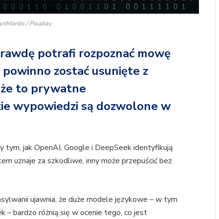
wnMantis / Pixabay
aprawdę potrafi rozpoznać mowę
co powinno zostać usunięte z
 że to prywatne
akie wypowiedzi są dozwolone w
 tym, jak OpenAI, Google i DeepSeek identyfikują
tem uznaje za szkodliwe, inny może przepuścić bez
ylwanii ujawnia, że duże modele językowe – w tym
– bardzo różnią się w ocenie tego, co jest