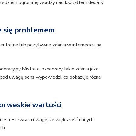
ę narzędziem ogromnej władzy nad kształtem debaty
e się problemem
neutralne lub pozytywne zdania w internecie– na
eracyjny Mistrala, oznaczały takie zdania jako
y pod uwagę sens wypowiedzi, co pokazuje różne
norweskie wartości
iznesu BI zwraca uwagę, że większość danych
ch.